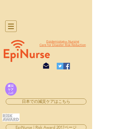
Epidemiology+ Nursing
Care for Disaster Risk Reduction
日本での減災ケアはこちら
EpiNurse | Risk Award 2017ページ