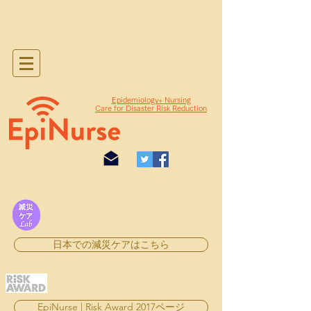
Epidemiology+ Nursing
Care for Disaster Risk Reduction
日本での減災ケアはこちら
EpiNurse | Risk Award 2017ページ