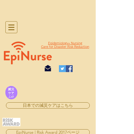
Epidemiology+ Nursing
Care for Disaster Risk Reduction
日本での減災ケアはこちら
EpiNurse | Risk Award 2017ページ