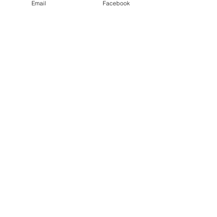
Email
Facebook
ケースステーションセ
ブ、スーパーバイザー
バルツ・トリブナロ
PDRRMO（セブ州災害リスク軽減管理事
務所）所長
ツールキット