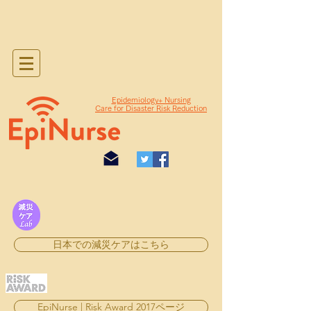
Epidemiology+ Nursing
Care for Disaster Risk Reduction
日本での減災ケアはこちら
EpiNurse | Risk Award 2017ページ