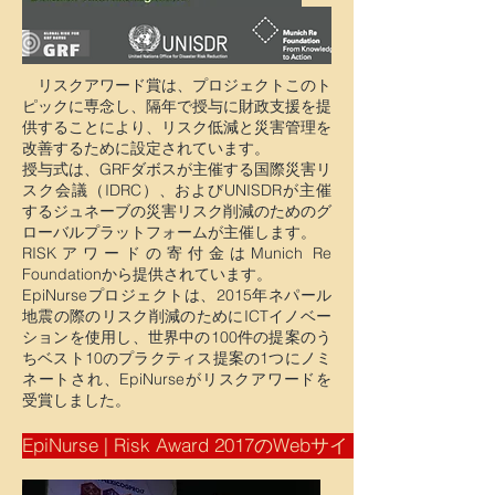
リスクアワード賞は、プロジェクトこのト
ピックに専念し、隔年で授与に財政支援を提
供することにより、リスク低減と災害管理を
改善するために設定されています。
授与式は、GRFダボスが主催する国際災害リ
スク会議（IDRC）、およびUNISDRが主催
するジュネーブの災害リスク削減のためのグ
ローバルプラットフォームが主催します。
RISKアワードの寄付金はMunich Re
Foundationから提供されています。
EpiNurseプロジェクトは、2015年ネパール
地震の際のリスク削減のためにICTイノベー
ションを使用し、世界中の100件の提案のう
ちベスト10のプラクティス提案の1つにノミ
ネートされ、EpiNurseがリスクアワードを
受賞しました。
EpiNurse | Risk Award 2017のWebサイトにアクセスす